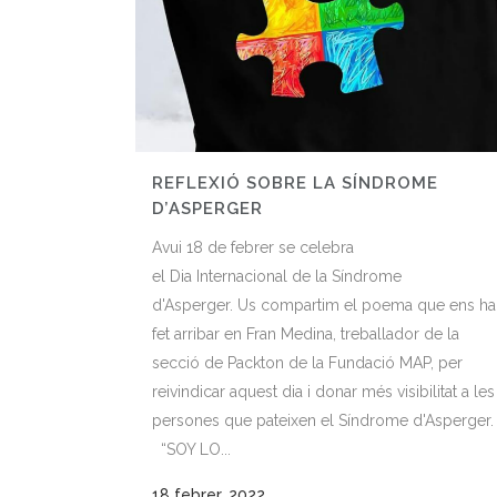
REFLEXIÓ SOBRE LA SÍNDROME
D’ASPERGER
Avui 18 de febrer se celebra
el Dia Internacional de la Síndrome
d'Asperger. Us compartim el poema que ens ha
fet arribar en Fran Medina, treballador de la
secció de Packton de la Fundació MAP, per
reivindicar aquest dia i donar més visibilitat a les
persones que pateixen el Síndrome d'Asperger.
“SOY LO...
18 febrer, 2022