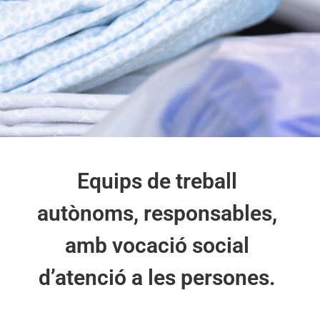
TREBALLA
Equips de treball
AL MAP
autònoms, responsables,
amb vocació social
d’atenció a les persones.