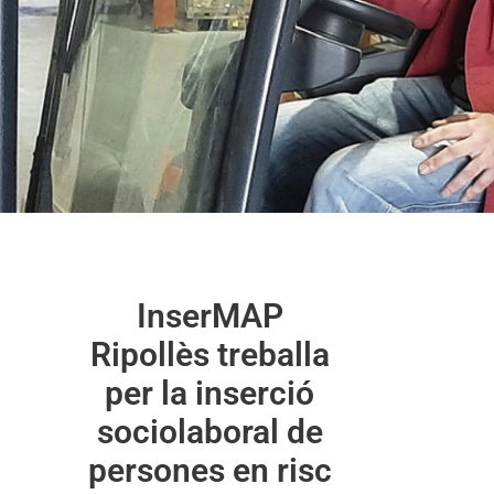
InserMAP
InserMAP
Ripollès
Ripollès treballa
per la inserció
sociolaboral de
persones en risc