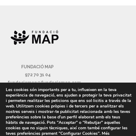
FUNDACIÓ MAP
972 70 31 04
fundaciomap@fundaciomap.com
Les cookies són importants per a tu, influeixen en la teva
c/Dalí nº6-8 17500 Ripoll (Girona)
experiència de navegació, ens ajuden a protegir la teva privacitat
i permeten realitzar les peticions que ens sol·licitis a través de la
web. Utilitzem cookies pròpies i de tercers per a analitzar els
nostres serveis i mostrar-te publicitat relacionada amb les teves
preferències sobre la base d’un perfil elaborat amb els teus
hàbits de navegació. Pots "Acceptar" o "Rebutjar" aquelles
cookies que no siguin tècniques, així com també configurar les
teves preferències prement "Configurar Cookies". Més