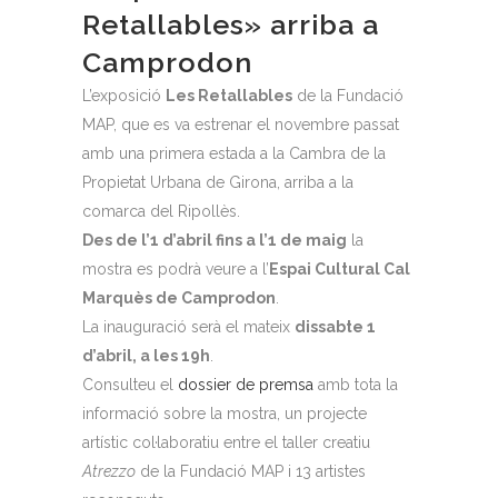
Retallables» arriba a
Camprodon
L’exposició
Les Retallables
de la Fundació
MAP, que es va estrenar el novembre passat
amb una primera estada a la Cambra de la
Propietat Urbana de Girona, arriba a la
comarca del Ripollès.
Des de l’1 d’abril fins a l’1 de maig
la
mostra es podrà veure a l’
Espai Cultural Cal
Marquès de Camprodon
.
La inauguració serà el mateix
dissabte 1
d’abril, a les 19h
.
Consulteu el
dossier de premsa
amb tota la
informació sobre la mostra, un projecte
artístic col·laboratiu entre el taller creatiu
Atrezzo
de la Fundació MAP i 13 artistes