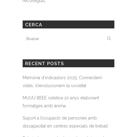
reconeguts.
CERCA
RECENT POSTS
Memòria d’indicadors 2025: Connectem
vides, (r)evolucionem la societat
MUUU BEEE celebra 10 anys elaborant
formatges amb ànima
Suport a l’ocupació de persones amb
discapacitat en centres especials de treball