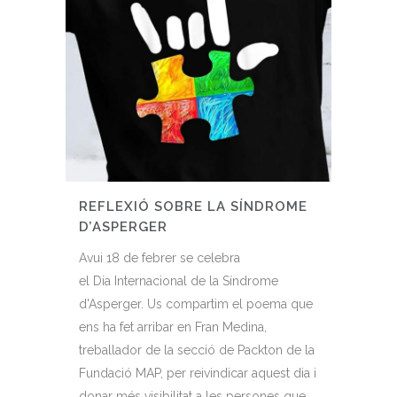
REFLEXIÓ SOBRE LA SÍNDROME
D’ASPERGER
Avui 18 de febrer se celebra
el Dia Internacional de la Síndrome
d'Asperger. Us compartim el poema que
ens ha fet arribar en Fran Medina,
treballador de la secció de Packton de la
Fundació MAP, per reivindicar aquest dia i
donar més visibilitat a les persones que