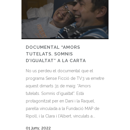
DOCUMENTAL “AMORS
TUTELATS. SOMNIS
D’IGUALTAT” A LA CARTA
No us perdeu el documental que el
programa Sense Ficció de TV3 va emetre
aquest dimarts 31 de maig: “Amors
tutelats. Somnis d’igualtat”. Està
protagonitzat per en Dani i la Raquel,
parella vinculada a la Fundació MAP de
Ripoll, i la Clara i l'Albert, vinculats a...
01 juny, 2022